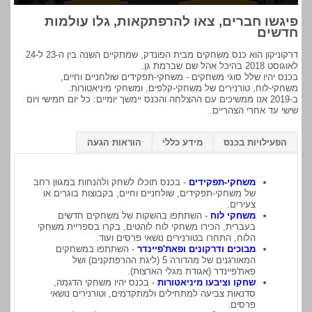
פיגשו חברים, צאו להרפתקאות, גלו עולמות
חדשים
דרקוניקון הוא כנס משחקים מבית הפונדק, שמתקיים השנה בין ה-23 ל-24
לאוגוסט 2018 בהיכל אהל שם שברמת גן.
בכנס יהיו שלל סוגי משחקים - משחקי-תפקידים שולחניים וחיים,
משחקי-לוח, טורנירים של משחקי-קלפים, ומשחקי מיניאטורות.
ב-2019 אנו ממשיכים עם ההצלחה והכנס יימשך יומיים: כל יום חמישי ויום
שישי עד אחרי הצהריים.
הפעילויות בכנס
מידע כללי
הוראות הגעה
משחקי-תפקידים
- בכנס תוכלו לשחק ולהנחות במגוון רחב
של משחקי-תפקידים, שולחניים וחיים, בקבוצות בוגרים או
צעירים.
משחקי לוח
- השתתפו בהשקות של משחקים חדשים
בעברית, הכירו משחקי לוח לוהטים, בקרו בספריית משחקי
הלוח, התחרו בטורנירים נושאי פרסים ועוד.
מבוכים ודרקונים ופאת'פיינדר
- השתתפו במשחקים
המאורגנים של מהדורה 5 (ליגת ההרפתקנים) ושל
פאת'פיינדר (אגודת מגלי הארצות).
שחקו וציבעו מיניאטורות
- בכנס יהיו משחקי הדגמה,
סדנאות צביעה למתחילים ולמתקדמים, וטורנירים נושאי
פרסים.