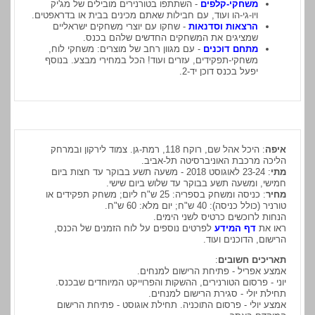
משחקי-קלפים
- השתתפו בטורנירים מובילים של מג'יק
ויו-גי-הו ועוד, עם חבילות שאתם מכינים בבית או בדראפטים.
הרצאות וסדנאות
- שחקו עם יוצרי משחקים ישראליים
שמציגים את המשחקים החדשים שלהם בכנס.
מתחם דוכנים
- עם מגוון רחב של מוצרים: משחקי לוח,
משחקי-תפקידים, עזרים ועוד! הכל במחירי מבצע. בנוסף
יפעל בכנס דוכן יד-2.
איפה
: היכל אהל שם, רוקח 118, רמת-גן. צמוד לירקון ובמרחק
הליכה מרכבת האוניברסיטה תל-אביב.
מתי
: 23-24 לאוגוסט 2018 - משעה תשע בבוקר עד חצות ביום
חמישי, ומשעה תשע בבוקר עד שלוש ביום שישי.
מחיר
: כניסה ומשחק בספריה: 25 ש"ח ליום; משחק תפקידים או
טורניר (כולל כניסה): 40 ש"ח; יום מלא: 60 ש"ח.
הנחות לרוכשים כרטיס לשני הימים.
ראו את
דף המידע
לפרטים נוספים על לוח הזמנים של הכנס,
הרישום, הדוכנים ועוד.
תאריכים חשובים
:
אמצע אפריל - פתיחת הרישום למנחים.
יוני - פרסום הטורנירים, ההשקות והפרוייקט המיוחדים שבכנס.
תחילת יולי - סגירת הרישום למנחים.
אמצע יולי - פרסום התוכניה. תחילת אוגוסט - פתיחת הרישום