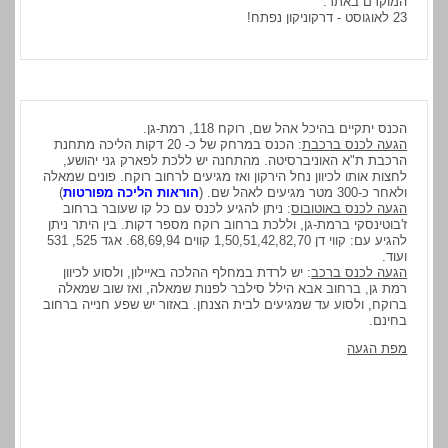
המוקדם באתר.
23 לאוגוסט - דרקוניקון נפתח!
הכנס יתקיים בהיכל אהל שם, רוקח 118, רמת-גן.
הגעה לכנס ברכבת
: הכנס במרחק של כ- 20 דקות הליכה מתחנת
הרכבת ת"א האוניברסיטה. מהתחנה יש ללכת לפארק גני יהושע,
לחצות אותו לכיוון נחל הירקון ואז מגיעים לרחוב רוקח. פונים שמאלה
ולאחר כ-300 מטר מגיעים לאהל שם. (
הוראות הליכה מפורטות
)
הגעה לכנס באוטובוס
: ניתן להגיע לכנס עם כל קו שעובר ברחוב
ז'בוטינסקי ברמת-גן, וללכת ברחוב רוקח מספר דקות. בין היתר ניתן
להגיע עם: קווי דן 1,50,51,42,82,70 קווים 68,69,94. אגד 525, 531
ועוד.
הגעה לכנס ברכב
: יש לרדת במחלף ההלכה באיילון, ולסוע לכיוון
רמת גן, ברחוב אבא הילל סילבר לפנות שמאלה, ואז שוב שמאלה
ברוקח, ולסוע עד שמגיעים לבית הצנחן. באזור יש שפע חנייה ברחוב
בחינם.
מפת הגעה